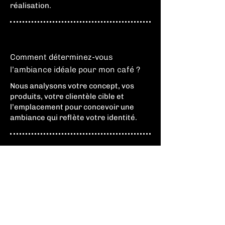
réalisation.
Comment déterminez-vous
l’ambiance idéale pour mon café ?
Nous analysons votre concept, vos
produits, votre clientèle cible et
l’emplacement pour concevoir une
ambiance qui reflète votre identité.
Vos designs incluent-ils des
solutions acoustiques pour réduire
le bruit ?
Oui, nous intégrons des matériaux et
des concepts qui favorisent une