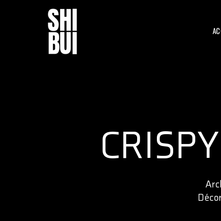
AC
CRISPY
Arc
Décor