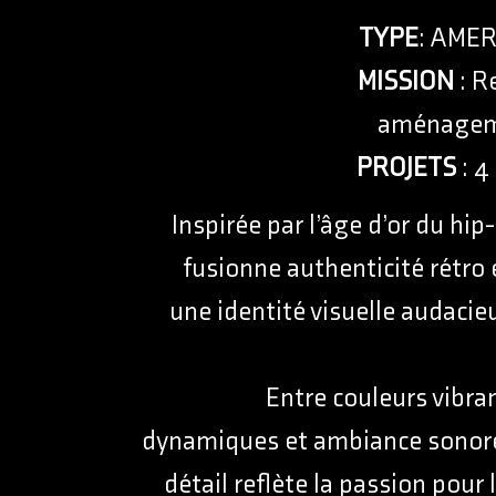
TYPE
: AME
MISSION
: R
aménagem
PROJETS
: 4
Inspirée par l’âge d’or du hi
fusionne authenticité rétro 
une identité visuelle audacie
Entre couleurs vibra
dynamiques et ambiance sonore
détail reflète la passion pour 