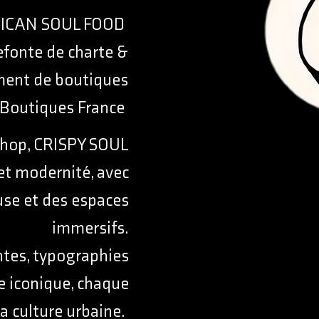
RICAN SOUL FOOD
efonte de charte &
ent de boutiques
 Boutiques France
p-hop, CRISPY SOUL
et modernité, avec
use et des espaces
immersifs.
ntes, typographies
 iconique, chaque
la culture urbaine.