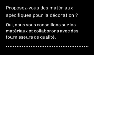
Proposez-vous des matériaux
spécifiques pour la décoration ?
Oui, nous vous conseillons sur les
matériaux et collaborons avec des
fournisseurs de qualité.
Travaillez-vous avec des franchises
?
Oui, nous avons une solide expérience
avec des franchises comme O'Tacos.
Comment gérez-vous les
contraintes d'espace ?