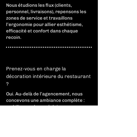
Nous étudions les flux (clients,
personnel, livraisons), repensons les
zones de service et travaillons
l’ergonomie pour allier esthétisme,
efficacité et confort dans chaque
recoin.
Prenez-vous en charge la
décoration intérieure du restaurant
?
Oui. Au-delà de l’agencement, nous
concevons une ambiance complète :
mobilier, couleurs, éclairages,
revêtements et accessoires sont
sélectionnés pour renforcer votre
concept. Découvrez
nos projets ici
.