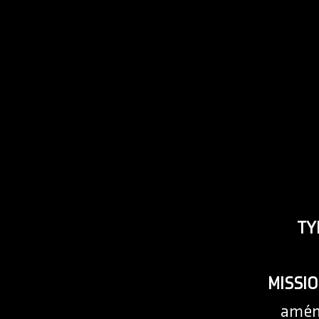
TY
MISSI
amén